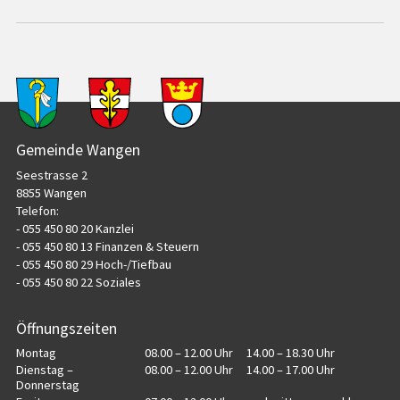
Seite drucken
Seite als PDF
teilen
Footer
Gemeinde Wangen
Seestrasse 2
8855 Wangen
Telefon:
- 055 450 80 20 Kanzlei
- 055 450 80 13 Finanzen & Steuern
- 055 450 80 29 Hoch-/Tiefbau
- 055 450 80 22 Soziales
Öffnungszeiten
Wochentag
Öffnungszeiten Vormittag
Öffnungszeiten Nachmittag
Montag
08.00 – 12.00 Uhr
14.00 – 18.30 Uhr
Dienstag –
08.00 – 12.00 Uhr
14.00 – 17.00 Uhr
Donnerstag