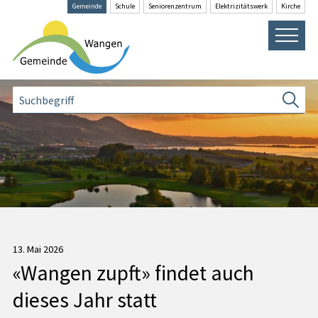
Navigieren in Wangen SZ
Schnellnavigation
Gemeinde
Schule
Senioren­zentrum
Elektrizitäts­werk
Kirche
Hauptna
Suche
Suchbegriff
Suche
13. Mai 2026
«Wangen zupft» findet auch
dieses Jahr statt