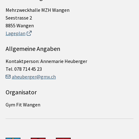
Mehrzweckhalle MZH Wangen
Seestrasse 2
8855 Wangen
Lageplan
Allgemeine Angaben
Kontaktperson: Annemarie Heuberger
Tel.
078 714 45 23
aheuberger@gmx.ch
Organisator
Gym Fit Wangen
Seite drucken
Seite als PDF
teilen