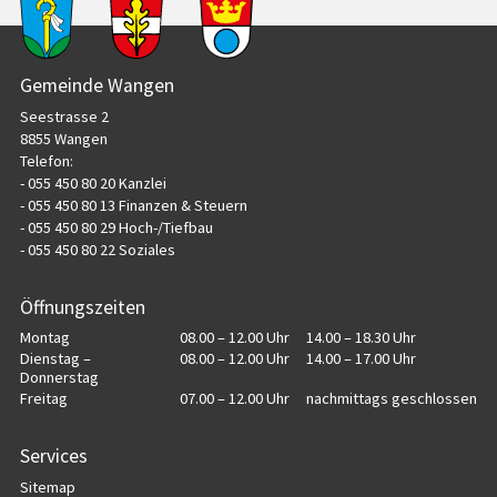
Footer
Gemeinde Wangen
Seestrasse 2
8855 Wangen
Telefon:
- 055 450 80 20 Kanzlei
- 055 450 80 13 Finanzen & Steuern
- 055 450 80 29 Hoch-/Tiefbau
- 055 450 80 22 Soziales
Öffnungszeiten
Wochentag
Öffnungszeiten Vormittag
Öffnungszeiten Nachmittag
Montag
08.00 – 12.00 Uhr
14.00 – 18.30 Uhr
Dienstag –
08.00 – 12.00 Uhr
14.00 – 17.00 Uhr
Donnerstag
Freitag
07.00 – 12.00 Uhr
nachmittags geschlossen
Services
Sitemap