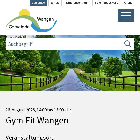
Navigieren in Wangen SZ
Schnellnavigation
Gemeinde
Schule
Senioren­zentrum
Elektrizitäts­werk
Kirche
Hauptna
Suche
Suchbegriff
Suche
26. August 2026
, 14:00
bis 15:00 Uhr
Gym Fit Wangen
Veranstaltungsort