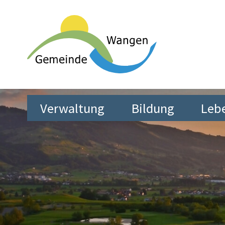
Schnellnavigation
Navigieren in Wangen SZ
Hauptnavigation
Verwaltung
Bildung
Leb