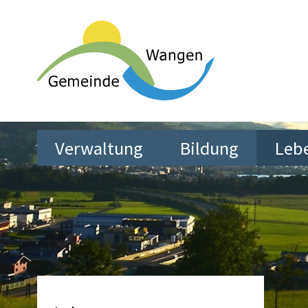
Schnellnavigation
Navigieren in Wangen SZ
Hauptnavigation
Verwaltung
Bildung
Leb