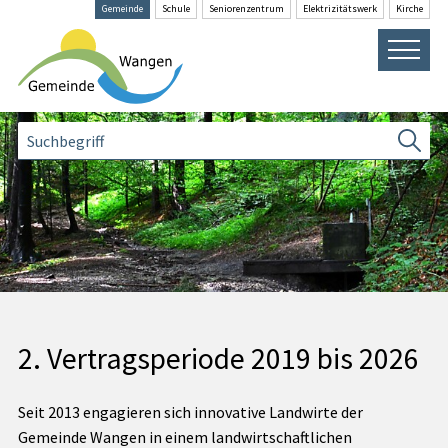
Navigieren in Wangen SZ
Schnellnavigation
Gemeinde
Schule
Senioren­zentrum
Elektrizitäts­werk
Kirche
Hauptna
Suche
Suchbegriff
Suche
2. Vertragsperiode 2019 bis 2026
Seit 2013 engagieren sich innovative Landwirte der
Gemeinde Wangen in einem landwirtschaftlichen