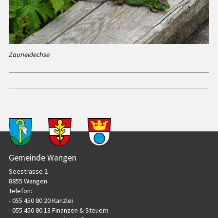
Zauneidechse
Seite drucken
Seite als PDF
teilen
Footer
Gemeinde Wangen
Seestrasse 2
8855 Wangen
Telefon:
- 055 450 80 20 Kanzlei
- 055 450 80 13 Finanzen & Steuern